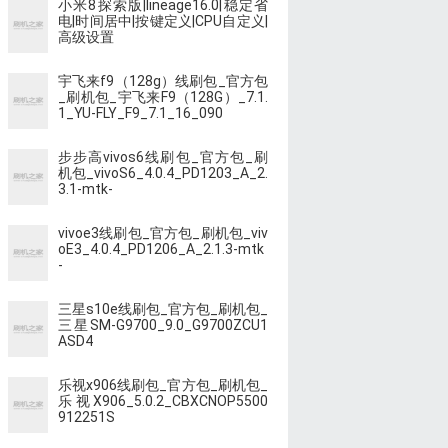
小米8探索版|lineage16.0|稳定省
电|时间居中|按键定义|CPU自定义|
高级设置
宇飞来f9（128g）线刷包_官方包
_刷机包_宇飞来F9（128G）_7.1.
1_YU-FLY_F9_7.1_16_090
步步高vivos6线刷包_官方包_刷
机包_vivoS6_4.0.4_PD1203_A_2.
3.1-mtk-
vivoe3线刷包_官方包_刷机包_viv
oE3_4.0.4_PD1206_A_2.1.3-mtk
-
三星s10e线刷包_官方包_刷机包_
三星SM-G9700_9.0_G9700ZCU1
ASD4
乐视x906线刷包_官方包_刷机包_
乐视X906_5.0.2_CBXCNOP5500
912251S