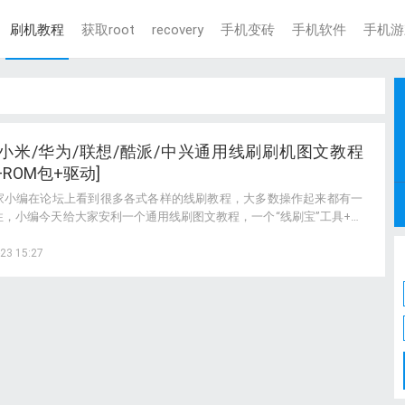
刷机教程
获取root
recovery
手机变砖
手机软件
手机游
/小米/华为/联想/酷派/中兴通用线刷刷机图文教程
+ROM包+驱动]
家小编在论坛上看到很多各式各样的线刷教程，大多数操作起来都有一
性，小编今天给大家安利一个通用线刷图文教程，一个“线刷宝”工具+一
，覆盖市面大部分热门手机的线刷刷机、手机救砖、手机ROOT，希望
到大家!
23 15:27