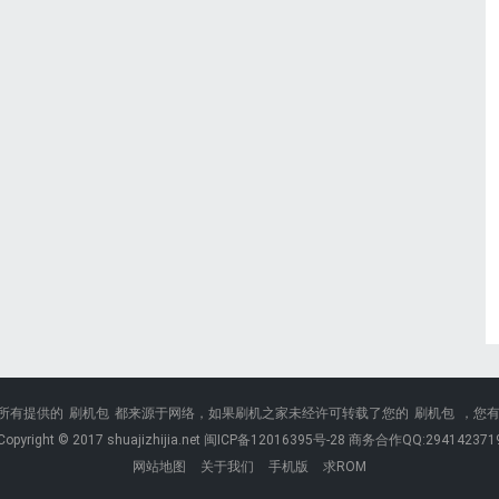
所有提供的
刷机包
都来源于网络，如果刷机之家未经许可转载了您的
刷机包
，您
Copyright © 2017 shuajizhijia.net 闽ICP备12016395号-28 商务合作QQ:294142371
网站地图
关于我们
手机版
求ROM