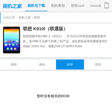
刷机包下载
刷机教程
获取root
recovery
当前位置：
刷机之家
>
联想
联想 K910l（联通版）
联想智能手机VIBE Z（K910），作为2013年联想的旗舰智能手
机，是VIBE子品牌下的第二款产品。这款新机采用高通骁龙800
四核2.2GHz Soc，搭配2GB LP-DDR3 RAM
最新
最热
好评
星级
暂时没有相关的ROM